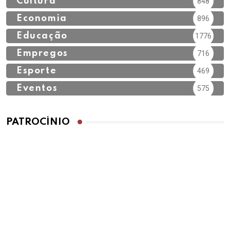
Cultura
848
Economia
896
Educação
1776
Empregos
716
Esporte
469
Eventos
575
PATROCÍNIO