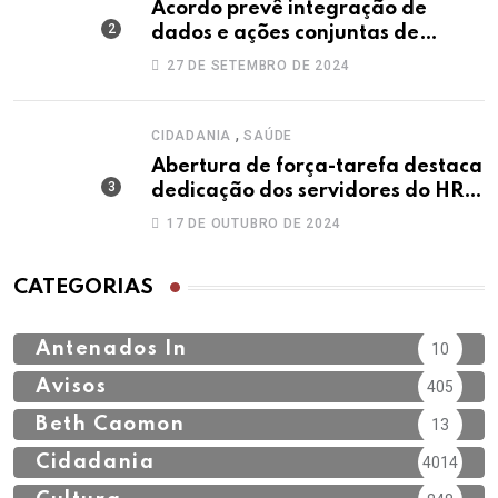
Acordo prevê integração de
dados e ações conjuntas de
secretarias contra a dengue
27 DE SETEMBRO DE 2024
,
CIDADANIA
SAÚDE
Abertura de força-tarefa destaca
dedicação dos servidores do HRT
no Outubro Rosa
17 DE OUTUBRO DE 2024
CATEGORIAS
Antenados In
10
Avisos
405
Beth Caomon
13
Cidadania
4014