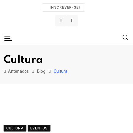
Skip
INSCREVER-SE!
to
content
Cultura
Antenados
Blog
Cultura
CULTURA
EVENTOS