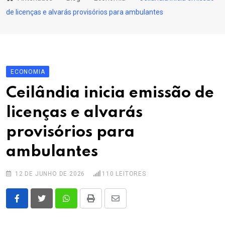
content
de licenças e alvarás provisórios para ambulantes
ECONOMIA
Ceilândia inicia emissão de
licenças e alvarás
provisórios para
ambulantes
12 DE JUNHO DE 2026
110
LEITORES
Whatsapp
Print
Share
via