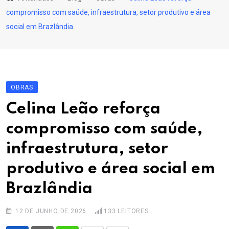
content
compromisso com saúde, infraestrutura, setor produtivo e área
social em Brazlândia
OBRAS
Celina Leão reforça
compromisso com saúde,
infraestrutura, setor
produtivo e área social em
Brazlândia
12 DE JUNHO DE 2026
133
LEITORES