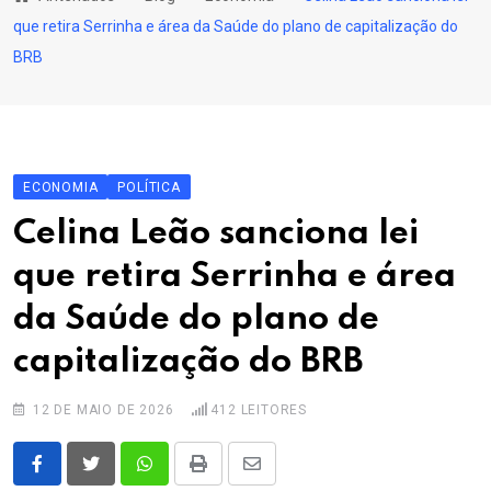
content
que retira Serrinha e área da Saúde do plano de capitalização do
BRB
ECONOMIA
POLÍTICA
Celina Leão sanciona lei
que retira Serrinha e área
da Saúde do plano de
capitalização do BRB
12 DE MAIO DE 2026
412
LEITORES
Whatsapp
Print
Share