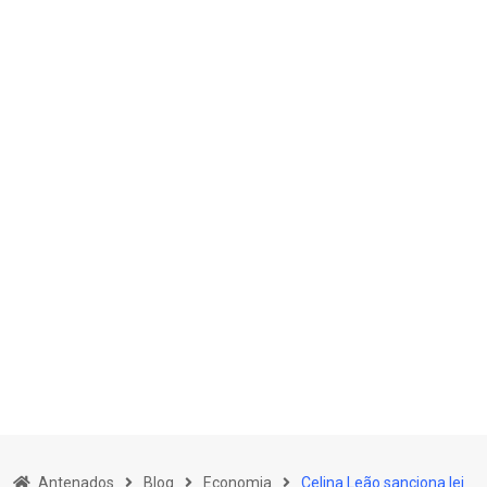
Skip
to
Antenados
Blog
Economia
Celina Leão sanciona lei