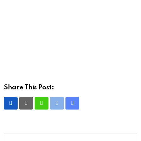
Share This Post:
Whatsapp
Print
Share
via
Email