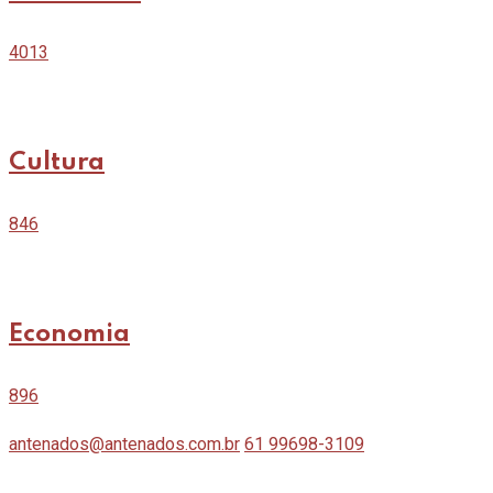
4013
Cultura
846
Economia
896
antenados@antenados.com.br
61 99698-3109