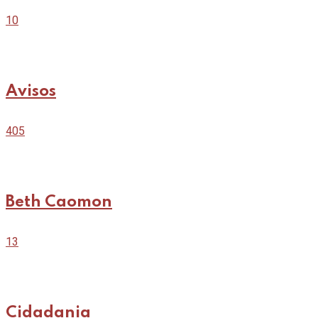
10
Avisos
405
Beth Caomon
13
Cidadania