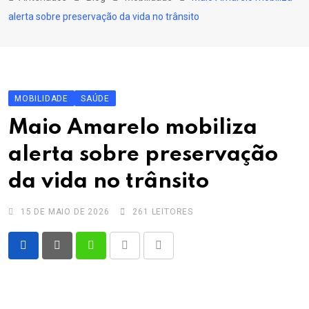
content
alerta sobre preservação da vida no trânsito
MOBILIDADE
SAÚDE
Maio Amarelo mobiliza
alerta sobre preservação
da vida no trânsito
15 DE MAIO DE 2026
261
LEITORES
Whatsapp
Print
Share
via
Email