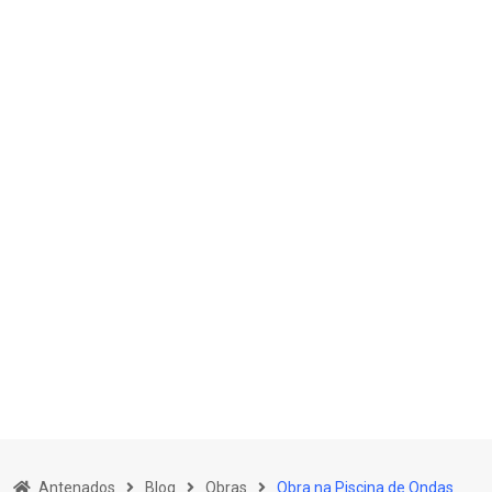
Skip
to
Antenados
Blog
Obras
Obra na Piscina de Ondas