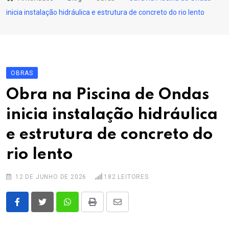
content
inicia instalação hidráulica e estrutura de concreto do rio lento
OBRAS
Obra na Piscina de Ondas
inicia instalação hidráulica
e estrutura de concreto do
rio lento
12 DE JUNHO DE 2026
182
LEITORES
Whatsapp
Print
Share
via