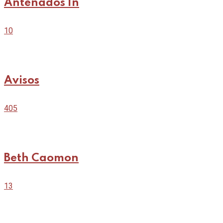
Antenados In
10
Avisos
405
Beth Caomon
13