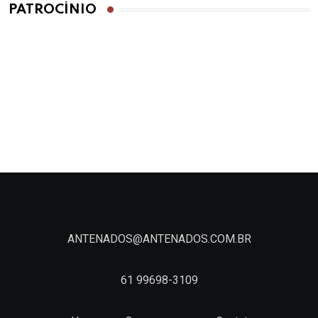
PATROCÍNIO
ANTENADOS@ANTENADOS.COM.BR
61 99698-3109