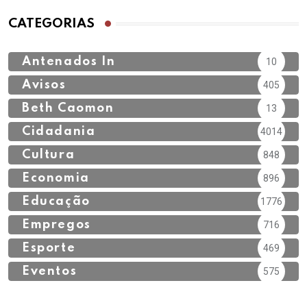
CATEGORIAS
Antenados In
10
Avisos
405
Beth Caomon
13
Cidadania
4014
Cultura
848
Economia
896
Educação
1776
Empregos
716
Esporte
469
Eventos
575