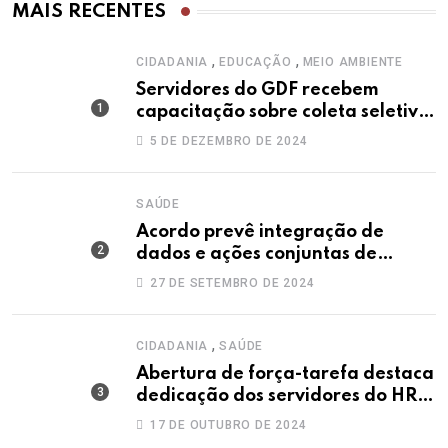
MAIS RECENTES
,
,
CIDADANIA
EDUCAÇÃO
MEIO AMBIENTE
Servidores do GDF recebem
capacitação sobre coleta seletiva
solidária
5 DE DEZEMBRO DE 2024
SAÚDE
Acordo prevê integração de
dados e ações conjuntas de
secretarias contra a dengue
27 DE SETEMBRO DE 2024
,
CIDADANIA
SAÚDE
Abertura de força-tarefa destaca
dedicação dos servidores do HRT
no Outubro Rosa
17 DE OUTUBRO DE 2024