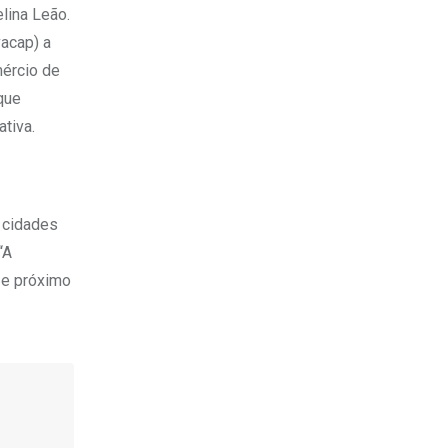
lina Leão.
vacap) a
mércio de
 que
ativa.
 cidades
“A
a e próximo