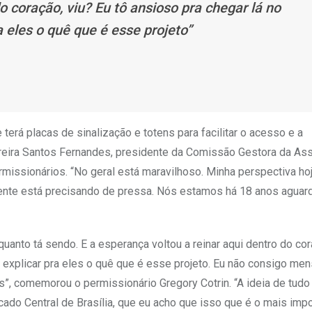
o coração, viu? Eu tô ansioso pra chegar lá no
a eles o quê que é esse projeto”
terá placas de sinalização e totens para facilitar o acesso e a
ereira Santos Fernandes, presidente da Comissão Gestora da As
missionários. “No geral está maravilhoso. Minha perspectiva ho
gente está precisando de pressa. Nós estamos há 18 anos aguar
anto tá sendo. E a esperança voltou a reinar aqui dentro do cor
 e explicar pra eles o quê que é esse projeto. Eu não consigo me
s”, comemorou o permissionário Gregory Cotrin. “A ideia de tudo 
cado Central de Brasília, que eu acho que isso que é o mais impo