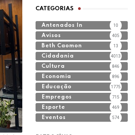
no Outubro Rosa
CATEGORIAS
Antenados In
10
Avisos
405
Beth Caomon
13
Cidadania
4013
Cultura
846
Economia
896
Educação
1775
Empregos
715
Esporte
469
Eventos
574