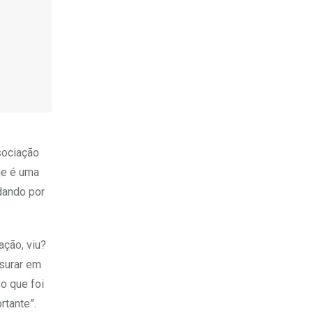
sociação
je é uma
dando por
ação, viu?
nsurar em
o que foi
rtante”.