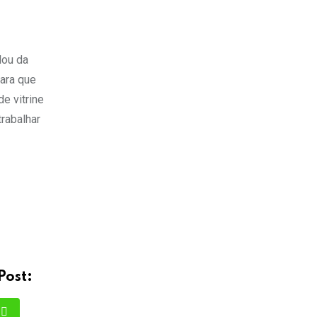
lou da
para que
e vitrine
trabalhar
Post: