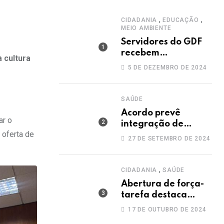
via
Email
,
,
CIDADANIA
EDUCAÇÃO
MEIO AMBIENTE
Servidores do GDF
recebem
 cultura
capacitação sobre
5 DE DEZEMBRO DE 2024
coleta seletiva
solidária
SAÚDE
Acordo prevê
ar o
integração de
 oferta de
dados e ações
27 DE SETEMBRO DE 2024
conjuntas de
secretarias contra a
dengue
,
CIDADANIA
SAÚDE
Abertura de força-
tarefa destaca
dedicação dos
17 DE OUTUBRO DE 2024
servidores do HRT