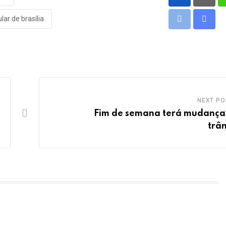
ar de brasília
Print
Share
via
Email
NEXT PO
Fim de semana terá mudança
trân