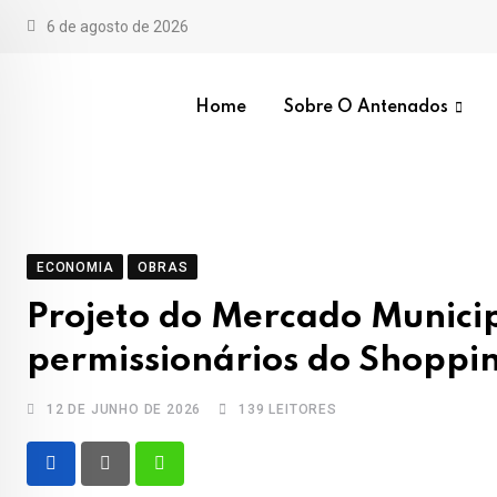
Skip
6 de agosto de 2026
to
content
Home
Sobre O Antenados
ECONOMIA
OBRAS
Projeto do Mercado Munici
permissionários do Shoppin
12 DE JUNHO DE 2026
139
LEITORES
Whatsapp