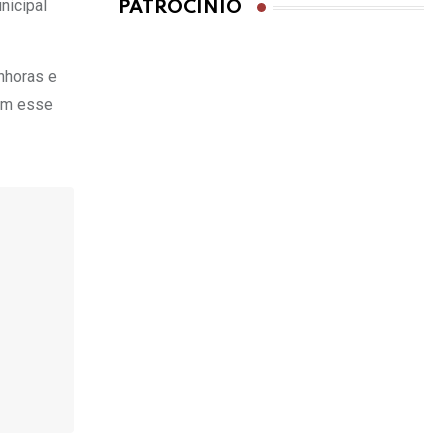
nicipal
PATROCÍNIO
nhoras e
om esse