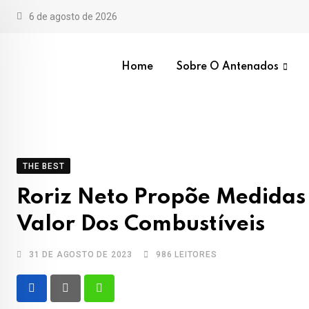
Skip
6 de agosto de 2026
to
content
Home
Sobre O Antenados
THE BEST
Roriz Neto Propõe Medidas 
Valor Dos Combustíveis
31 DE AGOSTO DE 2023
986
LEITORES
Whatsapp