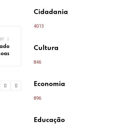
Cidadania
4013
ST
rado
Cultura
soas
846
Economia
896
Educação
,
CIDADANIA
THE BEST