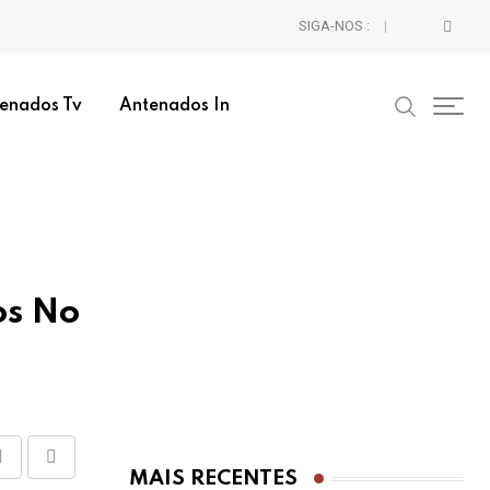
SIGA-NOS :
enados Tv
Antenados In
os No
Share
Print
MAIS RECENTES