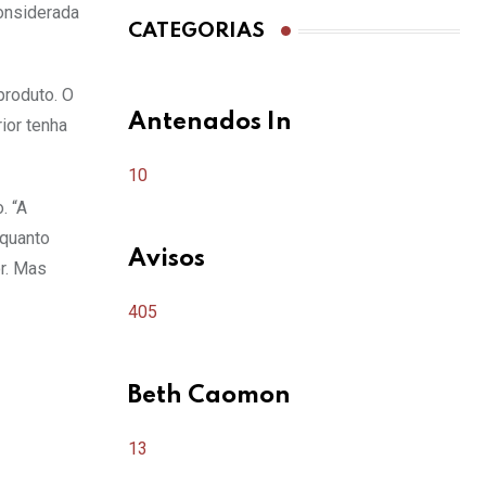
no Outubro Rosa
onsiderada
CATEGORIAS
produto. O
Antenados In
ior tenha
10
. “A
 quanto
Avisos
r. Mas
405
Beth Caomon
13