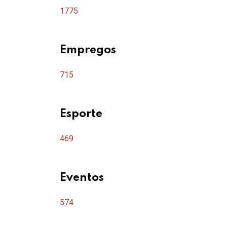
Projeto propõe liberação de consulta a an
1775
26 DE JANEIRO DE 2024
Empregos
715
Esporte
469
Eventos
574