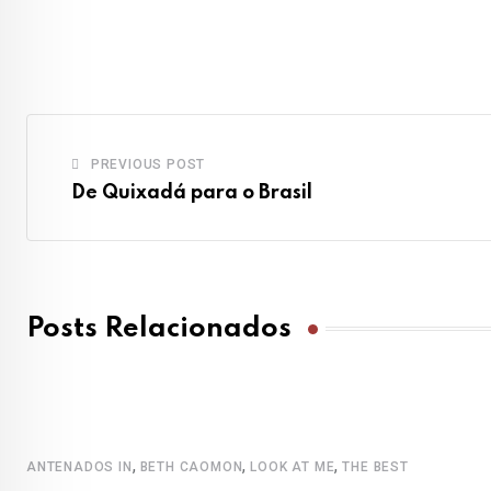
via
Email
PREVIOUS POST
De Quixadá para o Brasil
Posts Relacionados
,
,
,
ANTENADOS IN
BETH CAOMON
LOOK AT ME
THE BEST