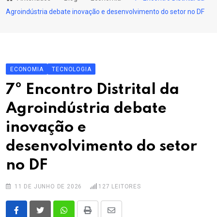
content
Agroindústria debate inovação e desenvolvimento do setor no DF
ECONOMIA
TECNOLOGIA
7º Encontro Distrital da
Agroindústria debate
inovação e
desenvolvimento do setor
no DF
11 DE JUNHO DE 2026
127
LEITORES
Whatsapp
Print
Share