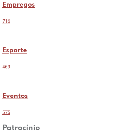
Empregos
716
Esporte
469
Eventos
575
Patrocínio