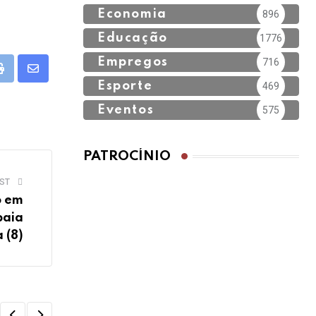
Economia
896
Educação
1776
Empregos
716
pp
Print
Share
Esporte
469
via
Eventos
575
Email
PATROCÍNIO
ST
o em
baia
 (8)