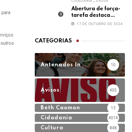
,
CIDADANIA
SAÚDE
Abertura de força-
l para
tarefa destaca
dedicação dos
17 DE OUTUBRO DE 2024
servidores do HRT
erviços
no Outubro Rosa
CATEGORIAS
 outros
Antenados In
10
Avisos
405
Beth Caomon
13
Cidadania
4014
Cultura
848