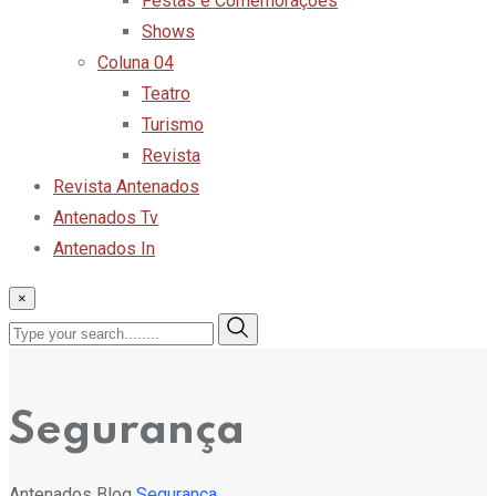
Festas e Comemorações
Shows
Coluna 04
Teatro
Turismo
Revista
Revista Antenados
Antenados Tv
Antenados In
×
Segurança
Antenados
Blog
Segurança