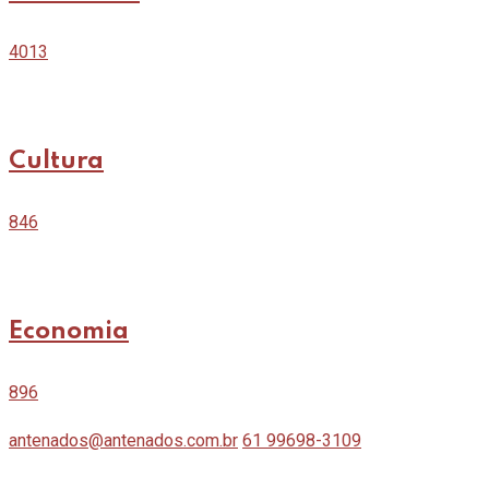
4013
Cultura
846
Economia
896
antenados@antenados.com.br
61 99698-3109