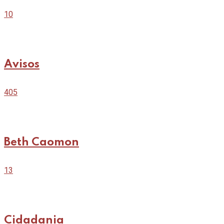
10
Avisos
405
Beth Caomon
13
Cidadania