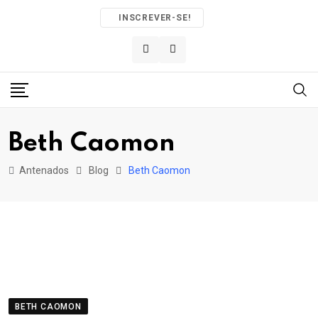
Skip
INSCREVER-SE!
to
content
Beth Caomon
Antenados
Blog
Beth Caomon
BETH CAOMON