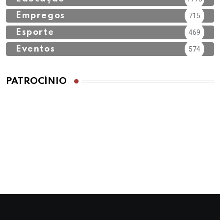
Empregos
715
Esporte
469
Eventos
574
PATROCÍNIO