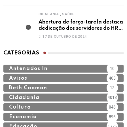
,
CIDADANIA
SAÚDE
Abertura de força-tarefa destaca
dedicação dos servidores do HRT
no Outubro Rosa
17 DE OUTUBRO DE 2024
CATEGORIAS
Antenados In
10
Avisos
405
Beth Caomon
13
Cidadania
4013
Cultura
846
Economia
896
Educação
1775