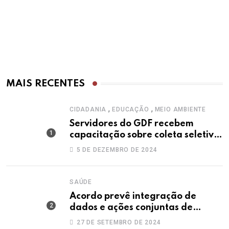
MAIS RECENTES
,
,
CIDADANIA
EDUCAÇÃO
MEIO AMBIENTE
Servidores do GDF recebem
capacitação sobre coleta seletiva
solidária
5 DE DEZEMBRO DE 2024
SAÚDE
Acordo prevê integração de
dados e ações conjuntas de
secretarias contra a dengue
27 DE SETEMBRO DE 2024