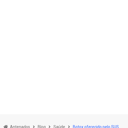
Skip
to
Antenados
Blog
Saúde
Botox oferecido pelo SUS