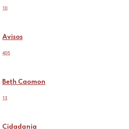
10
Avisos
405
Beth Caomon
13
Cidadania