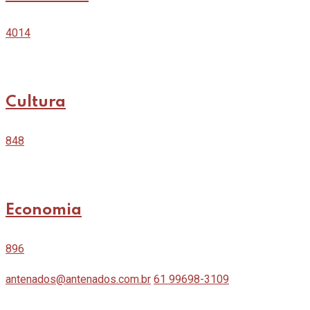
4014
Cultura
848
Economia
896
antenados@antenados.com.br
61 99698-3109