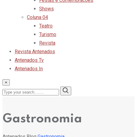
Festas e Comemorações
Shows
Coluna 04
Teatro
Turismo
Revista
Revista Antenados
Antenados Tv
Antenados In
×
Gastronomia
Antenados
Blog
Gastronomia