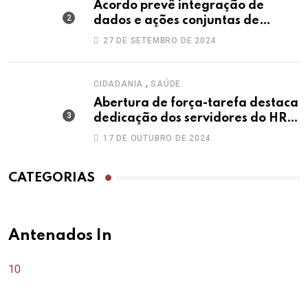
Acordo prevê integração de
dados e ações conjuntas de
secretarias contra a dengue
27 DE SETEMBRO DE 2024
,
CIDADANIA
SAÚDE
Abertura de força-tarefa destaca
dedicação dos servidores do HRT
no Outubro Rosa
17 DE OUTUBRO DE 2024
CATEGORIAS
Antenados In
10