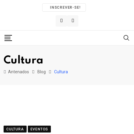
Skip
INSCREVER-SE!
to
content
Cultura
Antenados
Blog
Cultura
CULTURA
EVENTOS