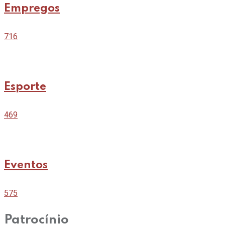
Empregos
716
Esporte
469
Eventos
575
Patrocínio