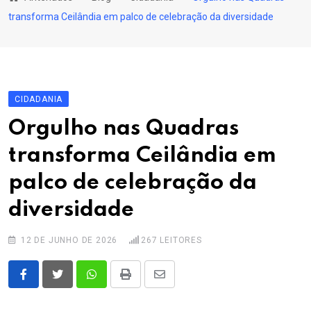
content
transforma Ceilândia em palco de celebração da diversidade
CIDADANIA
Orgulho nas Quadras
transforma Ceilândia em
palco de celebração da
diversidade
12 DE JUNHO DE 2026
267
LEITORES
Whatsapp
Print
Share
via