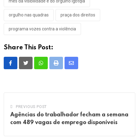
mês da visibilidade e do orgulho lgbtqia
orgulho nas quadras
praça dos direitos
programa vozes contra a violência
Share This Post:
Whatsapp
Print
Share
via
Email
PREVIOUS POST
Agências do trabalhador fecham a semana
com 489 vagas de emprego disponíveis